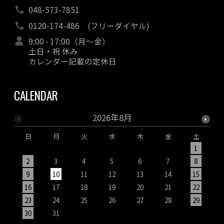
048-573-7851
0120-174-486
(フリーダイヤル)
9:00 - 17:00（月～金）
土日・祝 休み
カレンダー記載の定休日
CALENDAR
2026年8月
日
月
火
水
木
金
土
1
2
3
4
5
6
7
8
9
10
11
12
13
14
15
1
16
17
18
19
20
21
22
2
23
24
25
26
27
28
29
2
30
31