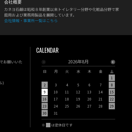
会社概要
カネヨ石鹸は昭和８年創業以来トイレタリー分野や化粧品分野で家
庭用および業務用製品を展開しています。
会社情報・事業所一覧はこちら
CALENDAR
2026年8月
でお願いいた
日
月
火
水
木
金
土
日
月
1
ル)
2
3
4
5
6
7
8
6
7
9
10
11
12
13
14
15
13
14
16
17
18
19
20
21
22
20
21
23
24
25
26
27
28
29
27
28
30
31
※
は定休日です