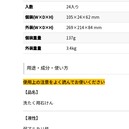
入数
24入り
個装(W×D×H)
105×24×62 mm
外装(W×D×H)
269×214×84 mm
個装重量
137g
外装重量
3.4kg
用途・成分・使い方
使用上の注意をよく読んでお使いください
品名
洗たく用石けん
液性
弱アルカリ性