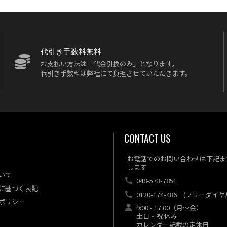
代引き手数料無料
お支払い方法は「代金引換のみ」となります。
代引き手数料は弊社にて負担させていただきます。
CONTACT US
お電話でのお問い合わせは下記ま
します
いて
048-573-7851
に基づく表記
0120-174-486
(フリーダイヤ
ポリシー
9:00 - 17:00（月～金）
土日・祝 休み
カレンダー記載の定休日