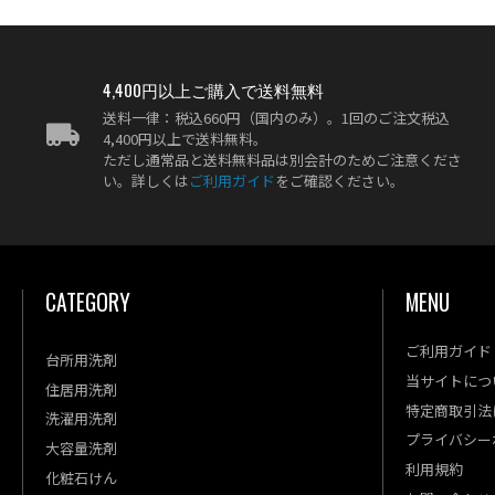
4,400円以上ご購入で送料無料
送料一律：税込660円（国内のみ）。1回のご注文税込
4,400円以上で送料無料。
ただし通常品と送料無料品は別会計のためご注意くださ
い。詳しくは
ご利用ガイド
をご確認ください。
CATEGORY
MENU
ご利用ガイド
台所用洗剤
当サイトにつ
住居用洗剤
特定商取引法
洗濯用洗剤
プライバシー
大容量洗剤
利用規約
化粧石けん