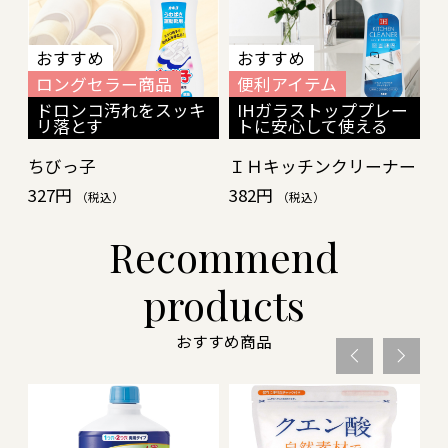
おすすめ
おすすめ
ロングセラー商品
便利アイテム
ドロンコ汚れをスッキ
IHガラストッププレー
リ落とす
トに安心して使える
ちびっ子
ＩＨキッチンクリーナー
327円
382円
（税込）
（税込）
Recommend
products
おすすめ商品