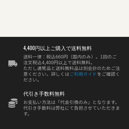
ラ
【カネヨ石鹸×LIMEX】共
同ブランドムービー
カネヨンゴリラの特設ペ
カ
2025/02/18
ージを開設しました。
開
2025/12/23
20
4,400円以上ご購入で送料無料
送料一律：税込660円（国内のみ）。1回のご
注文税込4,400円以上で送料無料。
ただし通常品と送料無料品は別会計のためご注
意ください。詳しくは
ご利用ガイド
をご確認く
ださい。
代引き手数料無料
お支払い方法は「代金引換のみ」となります。
代引き手数料は弊社にて負担させていただきま
す。