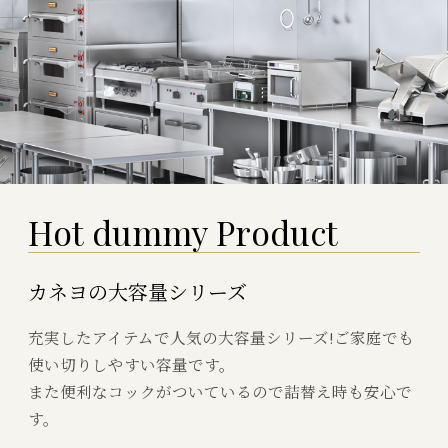
H
o
t
d
u
m
m
y
P
r
o
d
u
c
t
カネヨの大容量シリーズ
充実したアイテムで人気の大容量シリーズ!ご家庭でも
使い切りしやすい容量です。
また便利なコックがついているので詰替え時も安心で
す。