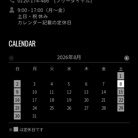
0120-174-486
(フリーダイヤル)
9:00 - 17:00（月～金）
土日・祝 休み
カレンダー記載の定休日
CALENDAR
2026年8月
日
月
火
水
木
金
土
1
2
3
4
5
6
7
8
9
10
11
12
13
14
15
1
16
17
18
19
20
21
22
2
23
24
25
26
27
28
29
2
30
31
※
は定休日です