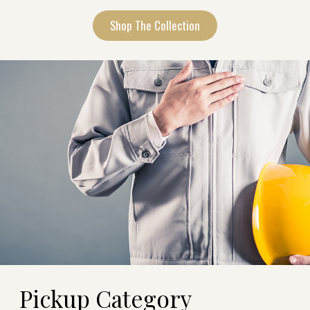
Shop The Collection
P
i
c
k
u
p
C
a
t
e
g
o
r
y