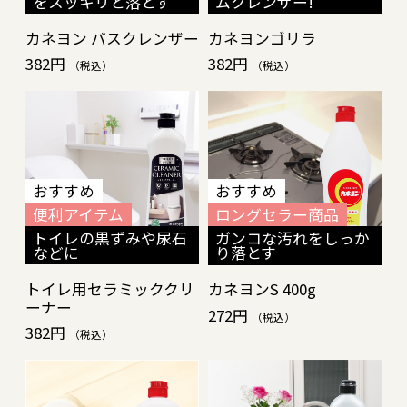
をスッキリと落とす
ムクレンザー!
カネヨン バスクレンザー
カネヨンゴリラ
カネヨンゴリラの特設ページを開設しまし
382円
382円
（税込）
（税込）
た。
2025/12/23
おすすめ
おすすめ
詳しくはこちら
便利アイテム
ロングセラー商品
トイレの黒ずみや尿石
ガンコな汚れをしっか
などに
り落とす
トイレ用セラミッククリ
カネヨンS 400g
ーナー
272円
（税込）
382円
（税込）