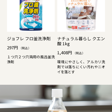
ソ
ジョフレ フロ釜洗浄剤
ナチュラル暮らし クエン
洗
酸 1kg
5
297円
（税込）
1,408円
3
（税込）
１つ穴２つ穴両用の風呂釜洗
添加
浄剤
環境にやさしく、アルカリ洗
洗
地の
剤では落ちにくい汚れやニオ
や
イを落とす