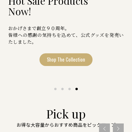
S
N
P
H
e
i
a
o
c
r
t
t
k
v
u
u
S
i
r
n
a
p
a
g
l
l
e
C
C
a
a
P
l
c
t
r
e
e
l
o
a
e
g
d
n
a
o
u
n
i
r
n
c
y
l
g
t
i
s
f
e
,
t
環
作
N
h
o
i
境
業
s
w
i
に
衣
!
s
o
専
や
u
用
さ
r
m
洗
し
i
剤
s
い
s
i
シ
洗
o
n
リ
剤
ー
ズ
おかげさまで創立９０周年。
皆様への感謝の気持ちを込めて、公式グッズを発売い
たしました。
Shop The Collection
Pick up
お得な大容量からおすすめ商品をピックアップ