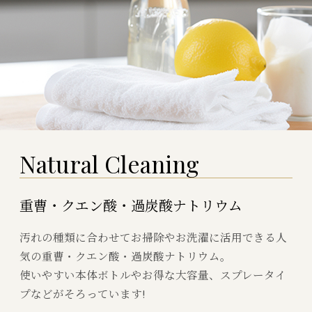
N
a
t
u
r
a
l
C
l
e
a
n
i
n
g
重曹・クエン酸・過炭酸ナトリウム
汚れの種類に合わせてお掃除やお洗濯に活用できる人
気の重曹・クエン酸・過炭酸ナトリウム。
使いやすい本体ボトルやお得な大容量、スプレータイ
プなどがそろっています!